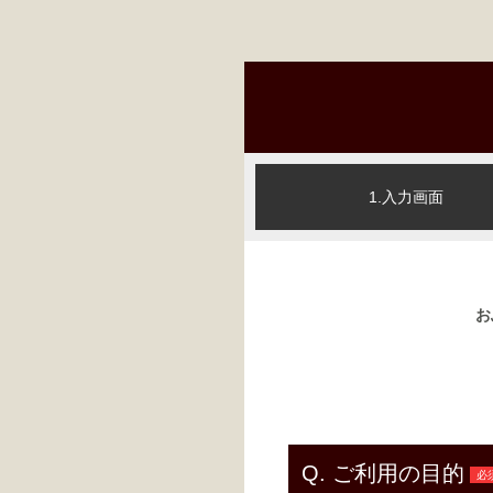
1.入力画面
お
Q.
ご利用の目的
必