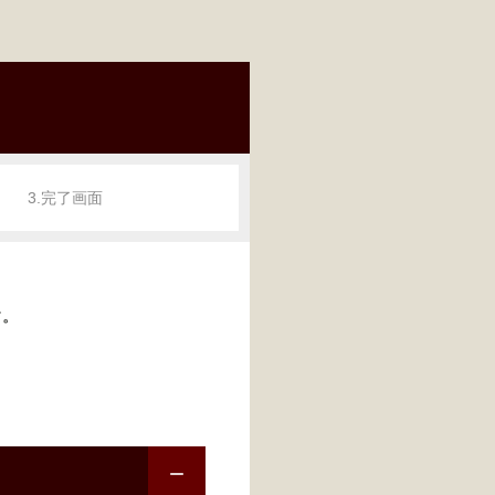
3.完了画面
す。